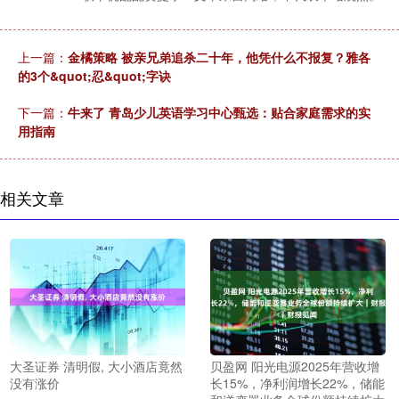
上一篇：
金橘策略 被亲兄弟追杀二十年，他凭什么不报复？雅各
的3个&quot;忍&quot;字诀
下一篇：
牛来了 青岛少儿英语学习中心甄选：贴合家庭需求的实
用指南
相关文章
大圣证券 清明假, 大小酒店竟然
贝盈网 阳光电源2025年营收增
没有涨价
长15%，净利润增长22%，储能