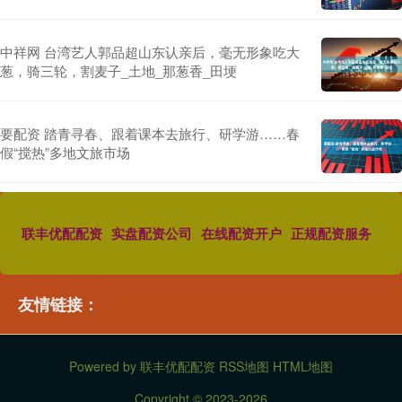
中祥网 台湾艺人郭品超山东认亲后，毫无形象吃大
葱，骑三轮，割麦子_土地_那葱香_田埂
要配资 踏青寻春、跟着课本去旅行、研学游……春
假“搅热”多地文旅市场
联丰优配配资
实盘配资公司
在线配资开户
正规配资服务
友情链接：
Powered by
联丰优配配资
RSS地图
HTML地图
Copyright
© 2023-2026