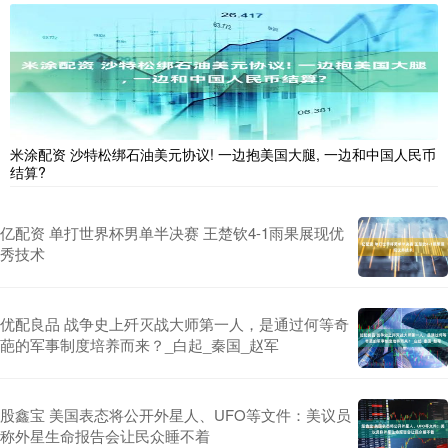
米涂配资 沙特松绑石油美元协议! 一边抱美国大腿, 一边和中国人民币
结算?
亿配资 单打世界杯男单半决赛 王楚钦4-1雨果展现优
秀技术
优配良品 战争史上歼灭战大师第一人，是通过何等奇
葩的军事制度培养而来？_白起_秦国_赵军
股鑫宝 美国表态将公开外星人、UFO等文件：美议员
称外星生命报告会让民众睡不着